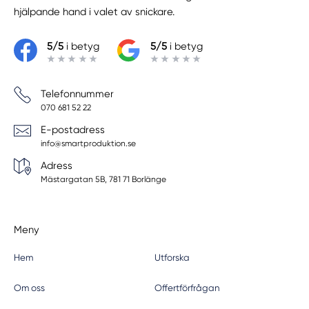
hjälpande hand i valet av snickare.
5/5
i betyg
5/5
i betyg
Telefonnummer
070 681 52 22
E-postadress
info@smartproduktion.se
Adress
Mästargatan 5B, 781 71 Borlänge
Meny
Hem
Utforska
Om oss
Offertförfrågan