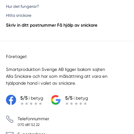
Hur det fungerar?
Hitta snickare
Skriv in ditt postnummer
Få hjälp av snickare
Företaget
Smartproduktion Sverige AB ligger bakom sajten
Alla Snickare
och har som målsättning att vara en
hjälpande hand i valet av snickare.
5/5
i betyg
5/5
i betyg
Telefonnummer
070 681 52 22