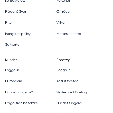
Kontakta oss
Personal
Frågor & Svar
Områden
Filter
Villkor
Integritetspolicy
Märkesidentitet
Sajtkarta
Kunder
Företag
Logga in
Logga in
Bli medlem
Anslut företag
Hur det fungerar?
Verifiera ert företag
Frågor från besökare
Hur det fungerar?