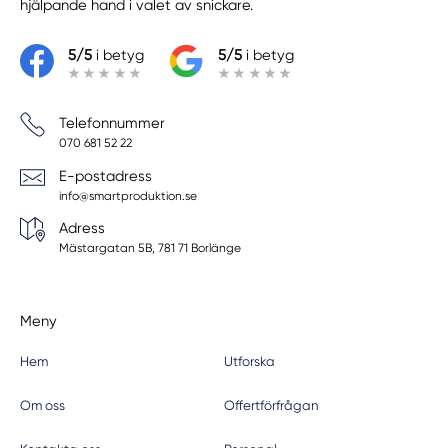
hjälpande hand i valet av snickare.
5/5
i betyg
5/5
i betyg
Telefonnummer
070 681 52 22
E-postadress
info@smartproduktion.se
Adress
Mästargatan 5B, 781 71 Borlänge
Meny
Hem
Utforska
Om oss
Offertförfrågan