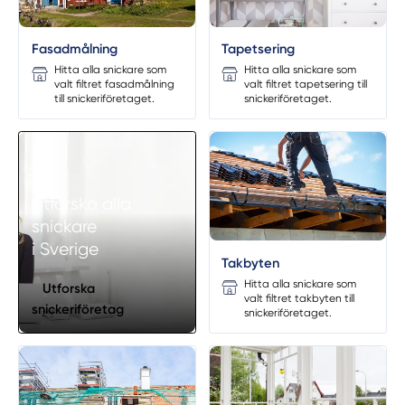
Fasadmålning
Tapetsering
Hitta alla snickare som
Hitta alla snickare som
valt filtret fasadmålning
valt filtret tapetsering till
till snickeriföretaget.
snickeriföretaget.
Utforska alla
snickare
i Sverige
Takbyten
Hitta alla snickare som
Utforska
valt filtret takbyten till
snickeriföretag
snickeriföretaget.