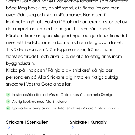
Västra Götaland har ett varierande landskap som omfattar
både lång havskust, en skärgård, ett flertal insjöar men
även ädelskog och stora slättmarker. Närheten till
kontineten gör att Västra Götaland hanterar en stor del av
den export och import som görs till och från landet.
Förutom fiskenäringen, skogsodlingar och jordbruk finns det
även ett flertal större industrier och en del gruvor i länet.
Tillväxten bland småföretagare är stor, främst inom
tjänsteområdet, och cirka 10 % av alla företag finns inom
byggindustrin.
Klicka på knappen "Få hjälp av snickare" så hjälper
personalen på Alla Snickare dig hitta en riktigt duktig
snickare i Västra Götalands län.
Kostnadsfria offerter i Västra Götalands län och hela Sverige
Aldrig köpkrav med Alla Snickare
Spara tid & pengar när du letar snickare i Västra Götalands län
Snickare i Stenkullen
Snickare i Kungälv