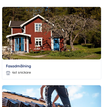
Fasadmålning
4st snickare