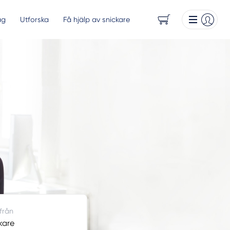
ag
Utforska
Få hjälp av snickare
 från
kare