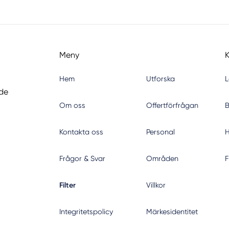
Meny
Hem
Utforska
L
nde
Om oss
Offertförfrågan
B
Kontakta oss
Personal
H
Frågor & Svar
Områden
F
Filter
Villkor
Integritetspolicy
Märkesidentitet