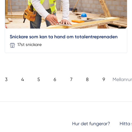
Snickare som kan ta hand om totalentreprenaden
17st snickare
3
4
5
6
7
8
9
Mellanr
Hur det fungerar?
Hitta