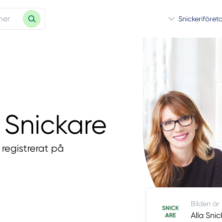
Snickeriföret
a Snickare
 registrerat på
Bilden är
Alla Snic