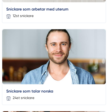
Snickare som arbetar med uterum
12st snickare
Snickare som talar norska
24st snickare