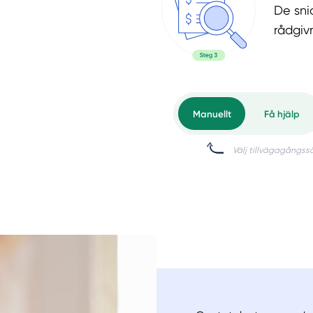
De snic
rådgiv