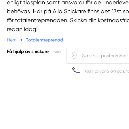
enligt tidsplan samt ansvarar för de underlev
behövas. Här på Alla Snickare finns det 17st 
för totalentreprenaden. Skicka din kostnadsfria
redan idag!
Hem
»
Totalentreprenad
Få hjälp av snickare
eller
Psst, använd din positio