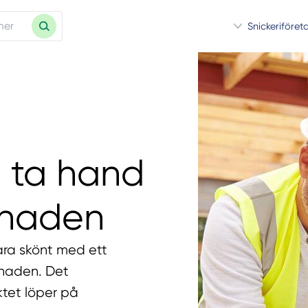
Snickeriföret
 ta hand
enaden
ara skönt med ett
enaden. Det
ektet löper på