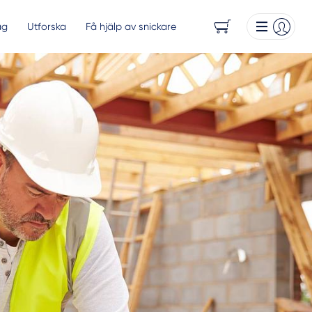
ag
Utforska
Få hjälp av snickare