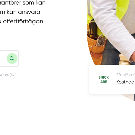
erantörer som kan
som kan ansvara
 offertförfrågan
n vetja!
Få hjälp 
Kostnads