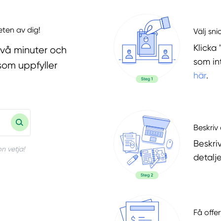
eten av dig!
Välj sni
Klicka 
två minuter och
som in
som uppfyller
här
.
Beskriv 
Beskri
n vetja!
detalje
Få offer