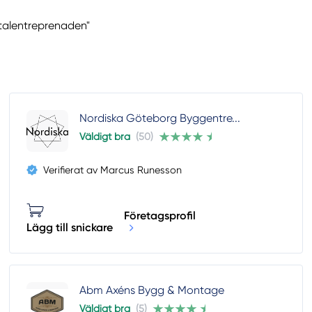
otalentreprenaden"
Nordiska Göteborg Byggentre...
Väldigt bra
(50)
Verifierat av Marcus Runesson
Företagsprofil
Lägg till snickare
Abm Axéns Bygg & Montage
Väldigt bra
(5)