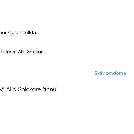
har 4st anställda.
tformen Alla Snickare.
Skriv omdöme
på Alla Snickare ännu.
.