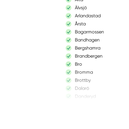
Älvsjö
Arlandastad
Årsta
Bagarmossen
Bandhagen
Bergshamra
Brandbergen
Bro
Bromma
Brottby
Dalarö
Danderyd
Djurhamn
Djursholm
Drottningholm
Edsbro