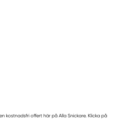
Ekerö
Enebyberg
Enhörna
Enskede
Enskededalen
Färentuna
Farsta
Furusund
Grödinge
Gustavsberg
Hägersten
Hallstavik
Handen
en kostnadsfri offert här på Alla Snickare. Klicka på
Haninge
Hässelby
Högdalen