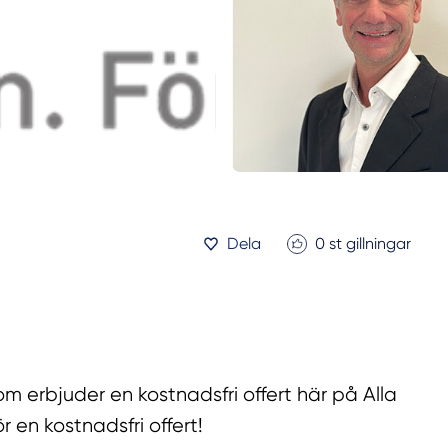
Dela
0
st gillningar
som erbjuder en kostnadsfri offert här på Alla
r en kostnadsfri offert!