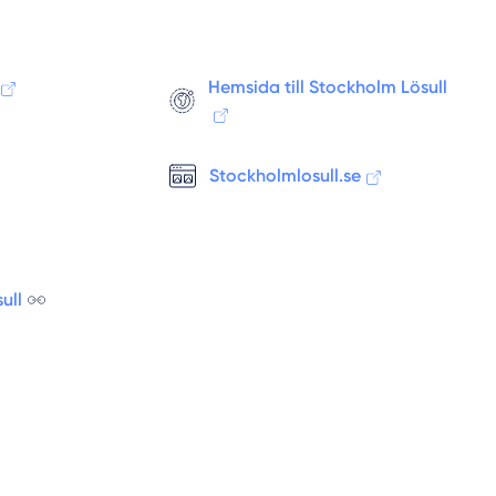
Hölö
Ingarö
Hemsida till Stockholm Lösull
Ingaröstrand
Järfälla
Järna
Stockholmlosull.se
Johanneshov
Jordbro
Kista
Kungsängen
ull
Lidingö
Ljusterö
Märsta
Mölnbo
Munsö
Muskö
Nacka