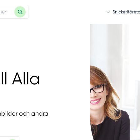
Snickeriföret
l Alla
mbilder och andra