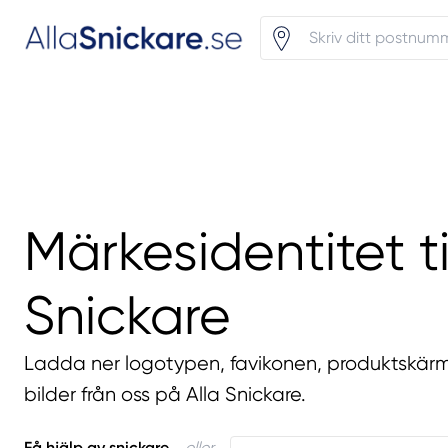
Märkesidentitet til
Snickare
Ladda ner logotypen, favikonen, produktskär
bilder från oss på Alla Snickare.
Få hjälp av snickare
eller