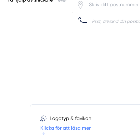
Psst, använd din positio
Logotyp & favikon
Klicka för att läsa mer