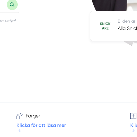
n vetja!
Bilden är
Alla Snic
Färger
Klicka för att läsa mer
Kli