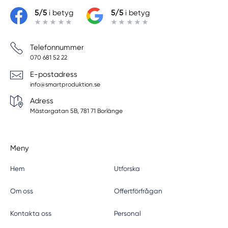
5/5
i betyg
5/5
i betyg
Telefonnummer
070 681 52 22
E-postadress
info@smartproduktion.se
Adress
Mästargatan 5B, 781 71 Borlänge
Meny
Hem
Utforska
Om oss
Offertförfrågan
Kontakta oss
Personal