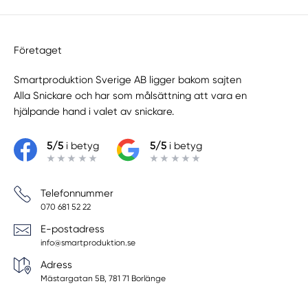
Företaget
Smartproduktion Sverige AB ligger bakom sajten
Alla Snickare
och har som målsättning att vara en
hjälpande hand i valet av snickare.
5/5
i betyg
5/5
i betyg
Telefonnummer
070 681 52 22
E-postadress
info@smartproduktion.se
Adress
Mästargatan 5B, 781 71 Borlänge