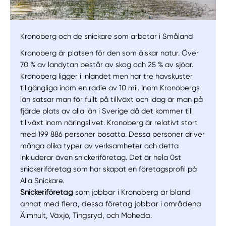
Kronoberg och de snickare som arbetar i Småland
Kronoberg är platsen för den som älskar natur. Över
70 % av landytan består av skog och 25 % av sjöar.
Kronoberg ligger i inlandet men har tre havskuster
tillgängliga inom en radie av 10 mil. Inom Kronobergs
län satsar man för fullt på tillväxt och idag är man på
fjärde plats av alla län i Sverige då det kommer till
tillväxt inom näringslivet. Kronoberg är relativt stort
med 199 886 personer bosatta. Dessa personer driver
många olika typer av verksamheter och detta
inkluderar även snickeriföretag. Det är hela 0st
snickeriföretag som har skapat en företagsprofil på
Alla Snickare.
Snickeriföretag
som jobbar i Kronoberg är bland
annat med flera, dessa företag jobbar i områdena
Älmhult, Växjö, Tingsryd, och Moheda.