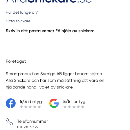
Hur det fungerar?
Hitta snickare
Skriv in ditt postnummer
Få hjälp av snickare
Företaget
Smartproduktion Sverige AB ligger bakom sajten
Alla Snickare
och har som målsättning att vara en
hjälpande hand i valet av snickare.
5/5
i betyg
5/5
i betyg
Telefonnummer
070 681 52 22