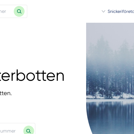
Snickeriföret
terbotten
tten.