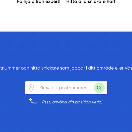
Få hjälp från expert!
Hitta alla snickare här!
ostnummer och hitta snickare som jobbar i ditt område eller Vä
Psst, använd din position vetja!