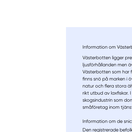
Information om Väster
Västerbotten ligger pre
ljusförhållanden men ä
Västerbotten som har f
finns snö på marken i ö
natur och flera stora ä
rikt utbud av laxfiskar.
skogsindustrin som dom
småföretag inom tjänster
Information om de snic
Den registrerade befol