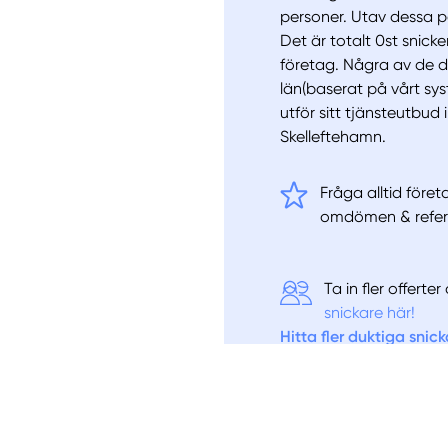
personer. Utav dessa pe
Det är totalt 0st snick
företag. Några av de d
län(baserat på vårt sy
utför sitt tjänsteutbud
Skelleftehamn.
Fråga alltid föret
omdömen & refer
Ta in fler offert
snickare här!
Hitta fler duktiga snick