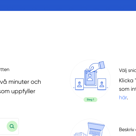
otten
Välj sni
Klicka 
två minuter och
som in
som uppfyller
här
.
Beskriv 