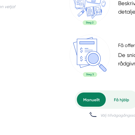
Beskri
n vetja!
detalje
Få offer
De snic
rådgiv