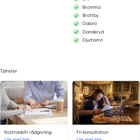
Bromma
Brottby
Dalarö
Danderyd
Djurhamn
Djursholm
Drottningholm
Edsbro
Tjänster
Ekerö
Enebyberg
Enhörna
Enskede
Enskededalen
Färentuna
Farsta
Furusund
Kostnadsfri rådgivning
Fri konsultation
Grödinge
Läs mer här
Läs mer här