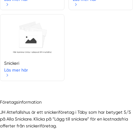
Gustavsberg
Hägersten
Hallstavik
Handen
Haninge
Hässelby
Högdalen
Hölö
Snickeri
Huddinge
Läs mer här
Ingarö
Ingaröstrand
Järfälla
Järna
Företagsinformation
Johanneshov
JH Attefallshus är ett snickeriföretag i Täby som har betyget 5/5
Jordbro
på Alla Snickare. Klicka på “Lägg till snickare” för en kostnadsfria
Kista
offerter från snickeriföretag.
Kungens Kurva