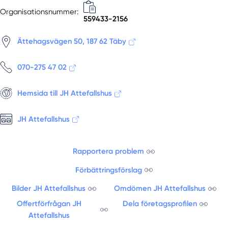
Organisationsnummer:
Kungsängen
559433-2156
Lidingö
Ljusterö
Ättehagsvägen 50, 187 62 Täby
Märsta
Mölnbo
070-275 47 02
Munsö
Muskö
Hemsida till JH Attefallshus
Nacka
JH Attefallshus
Nacka Strand
Norrmalm
Norrtälje
Rapportera problem
Norsborg
Förbättringsförslag
Nykvarn
Nynäshamn
Bilder JH Attefallshus
Omdömen JH Attefallshus
Ösmo
Offertförfrågan JH
Dela företagsprofilen
Österåker
Attefallshus
Östermalm