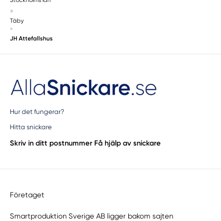
»
Södermalm
Täby
Södertälje
»
Sollentuna
JH Attefallshus
Solna
Sorunda
Spånga
Stavsnäs
Stenhamra
Hur det fungerar?
Stockholm
Hitta snickare
Stockholms län
Stocksund
Skriv in ditt postnummer
Få hjälp av snickare
Stora Vika
Sundbyberg
Svartsjö
Täby
Företaget
Trångsund
Smartproduktion Sverige AB ligger bakom sajten
Tullinge