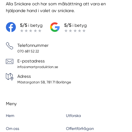
Alla Snickare
och har som målsättning att vara en
Tumba
hjälpande hand i valet av snickare.
Tungelsta
Tyresö
5/5
i betyg
5/5
i betyg
Upplands Väsby
Upplands-Väsby
Telefonnummer
Uttran
070 681 52 22
Väddö
E-postadress
Vallentuna
info@smartproduktion.se
Vällingby
Adress
Vårby
Mästargatan 5B, 781 71 Borlänge
Värmdö
Västerhaninge
Vätö
Meny
Vaxholm
Vendelsö
Hem
Utforska
Om oss
Offertförfrågan