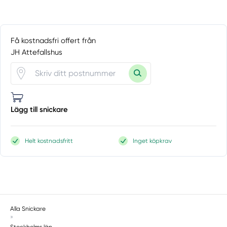
Östermalmsgatan
Österskär
Riala
Få kostnadsfri offert från
Rimbo
JH Attefallshus
Rönninge
Rosersberg
Saltsjöbaden
Saltsjö-boo
Lägg till snickare
Saltsjö-duvnäs
Segeltorp
Helt kostnadsfritt
Inget köpkrav
Segersäng
Sigtuna
Skå
Skärholmen
Skarpnäck
Alla Snickare
Skogås
»
Sköndal
Stockholms län