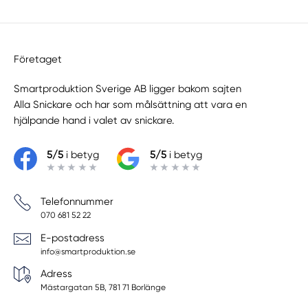
Företaget
Smartproduktion Sverige AB ligger bakom sajten
Alla Snickare
och har som målsättning att vara en
hjälpande hand i valet av snickare.
5/5
i betyg
5/5
i betyg
Telefonnummer
070 681 52 22
E-postadress
info@smartproduktion.se
Adress
Mästargatan 5B, 781 71 Borlänge