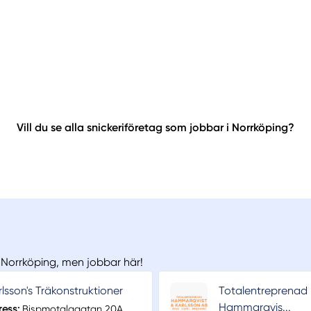
Vill du se alla snickeriföretag som jobbar i Norrköping?
ån Norrköping, men jobbar här!
rlsson's Träkonstruktioner
Totalentreprenad
Hammarqvis...
ress:
Bispmotalagatan 20A,