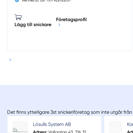
Verifierat av Tim Karlsson
Företagsprofil
Lägg till snickare
Det finns ytterligare 3st snickeriföretag som inte utgår fr
Lösulls System AB
Ka
Adress:
Vallgatan 43, 716 31
Ad