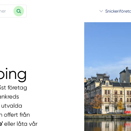
Snickeriföret
ping
3st företag
Tankreds
 utvalda
n offert från
e'
eller låta vår