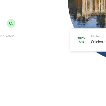
on vetja!
Bilden är
Snickare