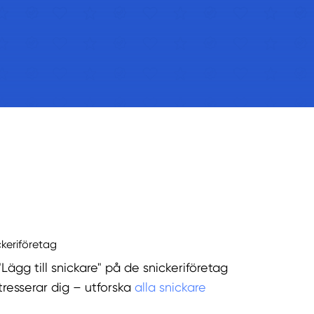
ckeriföretag
"Lägg till snickare" på de snickeriföretag
tresserar dig – utforska
alla snickare