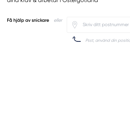
dina krav & arbetar i Östergötland
Få hjälp av snickare
eller
Psst, använd din positio