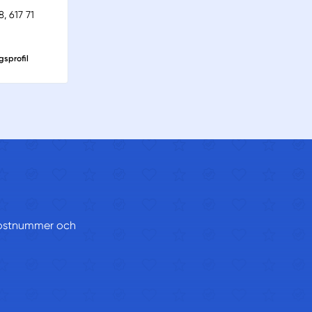
, 617 71
gsprofil
t postnummer och