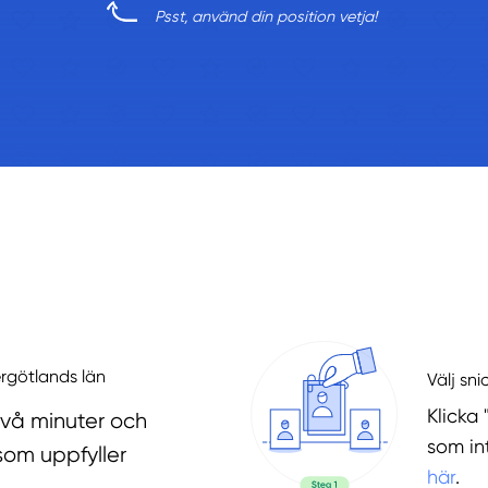
Psst, använd din position vetja!
ergötlands län
Välj sni
Klicka 
två minuter och
som in
som uppfyller
här
.