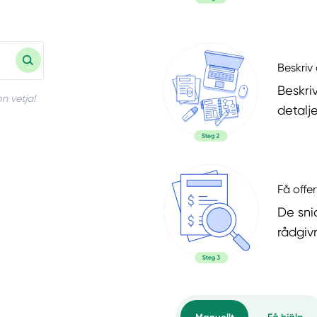
Beskriv 
Beskri
n vetja!
detalje
Få offer
De snic
rådgiv