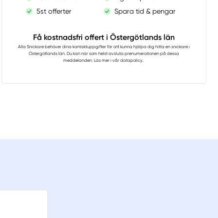
5st offerter
Spara tid & pengar
Få kostnadsfri offert i Östergötlands län
Alla Snickare
behöver dina kontaktuppgifter för att kunna hjälpa dig hitta en snickare i
Östergötlands län. Du kan när som helst avsluta prenumerationen på dessa
meddelanden. Läs mer i vår
datapolicy.
.