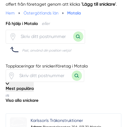
offert från företaget genom att klicka
'Lägg till snickare'
.
Hem
»
Östergötlands län
»
Motala
Få hjälp i Motala
eller
Psst, använd din position vetja!
Topplaceringar för snickeriföretag i Motala
Mest populära
Visa alla snickare
Karlsson's Träkonstruktioner