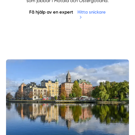
som jobbar i Motala och Östergötland.
Få hjälp av en expert
Hitta snickare
Manuellt
Få hjälp
Välj tillvägagångssätt