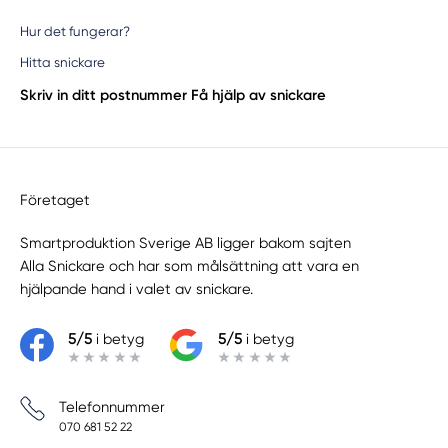
Hur det fungerar?
Hitta snickare
Skriv in ditt postnummer
Få hjälp av snickare
Företaget
Smartproduktion Sverige AB ligger bakom sajten
Alla Snickare
och har som målsättning att vara en
hjälpande hand i valet av snickare.
5/5
i betyg
5/5
i betyg
Telefonnummer
070 681 52 22