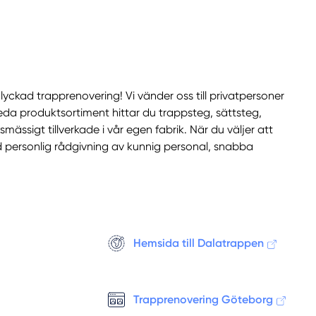
Nyhammar
Orsa
Rättvik
Sågmyra
Sälen
 lyckad trapprenovering! Vi vänder oss till privatpersoner
Särna
breda produktsortiment hittar du trappsteg, sättsteg,
Säter
ässigt tillverkade i vår egen fabrik. När du väljer att
Sifferbo
tid personlig rådgivning av kunnig personal, snabba
Siljansnäs
Smedjebacken
Söderbärke
Sundborn
Svärdsjö
Hemsida till Dalatrappen
Tällberg
Våmhus
Vansbro
Trapprenovering Göteborg