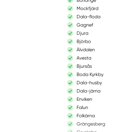
Borlänge
Mockfjärd
Dala-floda
Gagnef
Djura
Björbo
Älvdalen
Avesta
Bjursås
Boda Kyrkby
Dala-husby
Dala-järna
Enviken
Falun
Folkärna
Grängesberg