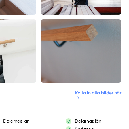
Kolla in alla bilder här
Dalarnas län
Dalarnas län