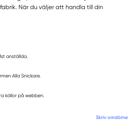
brik. När du väljer att handla till din
1st anställda.
men Alla Snickare.
era källor på webben.
Skriv omdöme