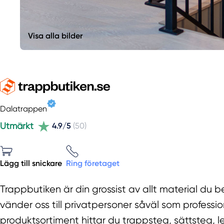
Visa alla bilder
Dalatrappen
Utmärkt
4.9/5
(50)
Lägg till snickare
Ring företaget
Trappbutiken är din grossist av allt material du b
vänder oss till privatpersoner såväl som professio
produktsortiment hittar du trappsteg, sättsteg, 