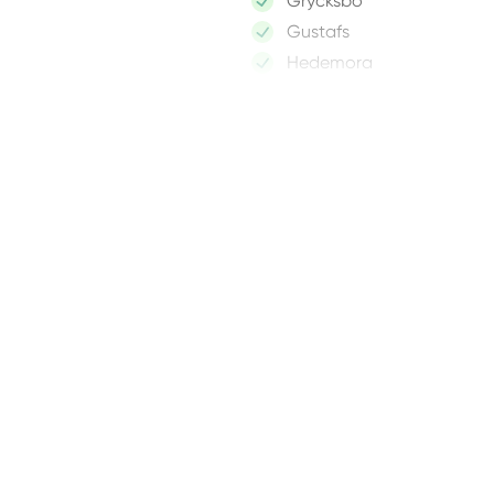
Grycksbo
Gustafs
Hedemora
Idkerberget
Idre
Insjön
Krylbo
Långshyttan
Leksand
Lima
Linghed
Ludvika
Malung
Malungsfors
Mora
Nusnäs