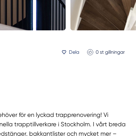
Dela
0
st gillningar
ehöver för en lyckad trapprenovering! Vi
nella trapptillverkare i Stockholm. I vårt breda
ledstänger, bakkantlister och mycket mer –