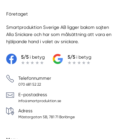
Företaget
Smartproduktion Sverige AB ligger bakom sajten
Alla Snickare
och har som målsättning att vara en
hjälpande hand i valet av snickare.
5/5
i betyg
5/5
i betyg
Telefonnummer
070 681 52 22
E-postadress
info@smartproduktion.se
Adress
Mästargatan 5B, 781 71 Borlänge