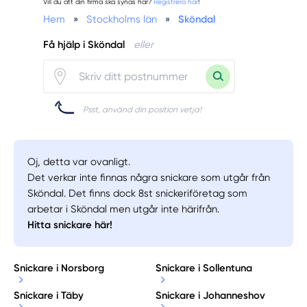
Vill du att din firma ska synas här?
Registrera här
!
Hem
»
Stockholms län
»
Sköndal
Få hjälp i Sköndal
eller
Psst, använd din position vetja!
Oj, detta var ovanligt.
Det verkar inte finnas några snickare som utgår från
Sköndal. Det finns dock 8st snickeriföretag som
arbetar i Sköndal men utgår inte härifrån.
Hitta snickare här!
Snickare i Norsborg
Snickare i Sollentuna
Snickare i Täby
Snickare i Johanneshov