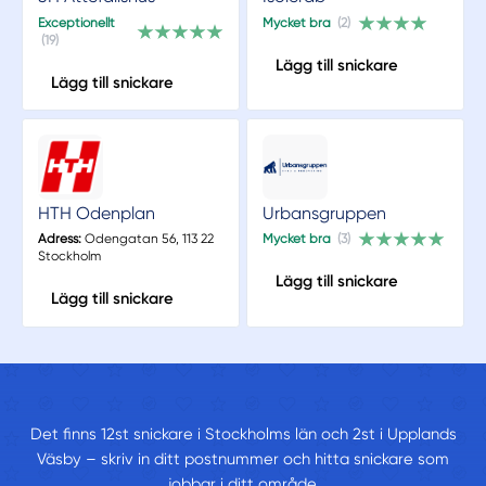
Exceptionellt
Mycket bra
(2)
(19)
Lägg till snickare
Lägg till snickare
HTH Odenplan
Urbansgruppen
Adress:
Odengatan 56, 113 22
Mycket bra
(3)
Stockholm
Lägg till snickare
Lägg till snickare
Det finns 12st snickare i Stockholms län och 2st i Upplands
Väsby – skriv in ditt postnummer och hitta snickare som
jobbar i ditt område.