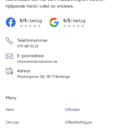
hjälpande hand i valet av snickare.
5/5
i betyg
5/5
i betyg
Telefonnummer
070 681 52 22
E-postadress
info@smartproduktion.se
Adress
Mästargatan 5B, 781 71 Borlänge
Meny
Hem
Utforska
Om oss
Offertförfrågan