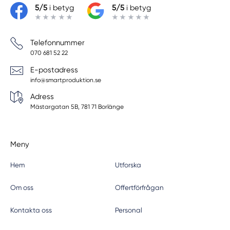
5/5
i betyg
5/5
i betyg
Telefonnummer
070 681 52 22
E-postadress
info@smartproduktion.se
Adress
Mästargatan 5B, 781 71 Borlänge
Meny
Hem
Utforska
Om oss
Offertförfrågan
Kontakta oss
Personal