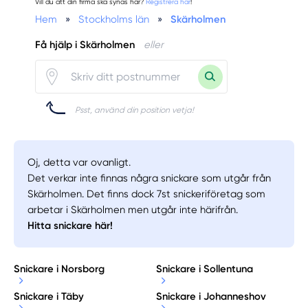
Vill du att din firma ska synas här?
Registrera här
!
Hem
»
Stockholms län
»
Skärholmen
Få hjälp i Skärholmen
eller
Psst, använd din position vetja!
Oj, detta var ovanligt.
Det verkar inte finnas några snickare som utgår från
Skärholmen. Det finns dock 7st snickeriföretag som
arbetar i Skärholmen men utgår inte härifrån.
Hitta snickare här!
Snickare i Norsborg
Snickare i Sollentuna
Snickare i Täby
Snickare i Johanneshov