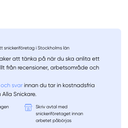
llt
Få hjälp
Välj tillvägagångssätt
tt snickeriföretag i Stockholms län
ker att tänka på när du ska anlita ett
allt från recensioner, arbetsområde och
 och svar
innan du tar in kostnadsfria
å Alla Snickare.
tagen
Skriv avtal med
&
snickeriföretaget innan
arbetet påbörjas