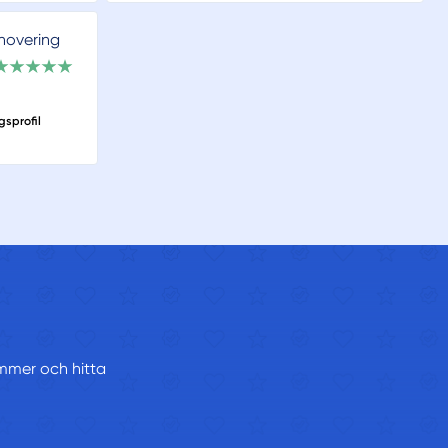
novering
gsprofil
ummer och hitta