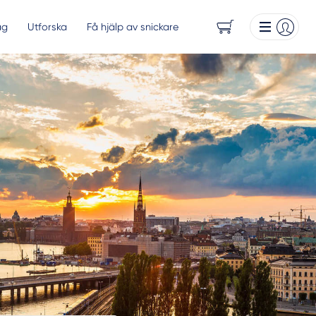
ag
Utforska
Få hjälp av snickare