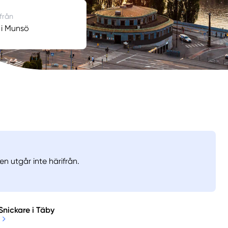
 från
 i Munsö
n utgår inte härifrån.
Snickare i Täby