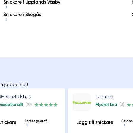
Snickare i Upplands Väsby
Snickare i Skogås
en jobbar här!
JH Attefallshus
Isolerab
Exceptionellt
(19)
Mycket bra
(2)
Företagsprofil
Företa
snickare
Lägg till snickare