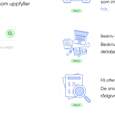
som in
som uppfyller
här
.
Beskriv 
Beskri
n vetja!
detalje
Få offer
De snic
rådgiv