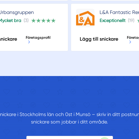
Urbansgruppen
L&A Fantastic Re
Mycket bra
(3)
Exceptionellt
(19)
Företagsprofil
Företa
snickare
Lägg till snickare
 snickare i Stockholms län och 0st i Munsö – skriv in ditt postn
snickare som jobbar i ditt område.