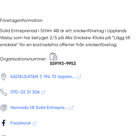
Högdalen
Hölö
Huddinge
Företagsinformation
Ingarö
Solid Entreprenad i Sthlm AB är ett snickeriföretag i Upplands
Ingaröstrand
Väsby som har betyget 2/5 på Alla Snickare. Klicka på “Lägg till
Järfälla
snickare” för en kostnadsfria offerter från snickeriföretag.
Järna
Organisationsnummer:
Johanneshov
559193-9953
Jordbro
Kista
SADELGATAN 7, 194 72 Upplan...
Kungens Kurva
Kungsängen
070-02 31 306
Lidingö
Ljusterö
Hemsida till Solid Entrepre...
Märsta
Facebook
Mölnbo
Munsö