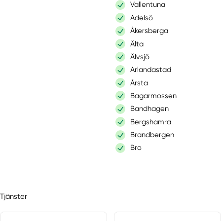
Vallentuna
Adelsö
Åkersberga
Älta
Älvsjö
Arlandastad
Årsta
Bagarmossen
Bandhagen
Bergshamra
Brandbergen
Bro
Bromma
Brottby
Danderyd
Tjänster
Djurhamn
Djursholm