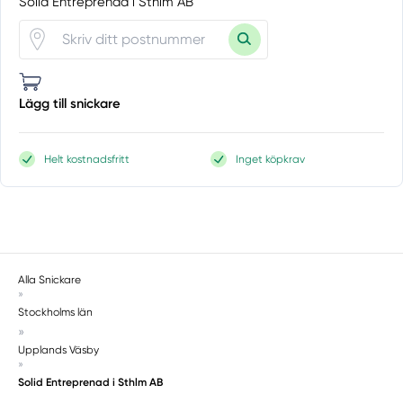
Solid Entreprenad i Sthlm AB
Saltsjö-boo
Saltsjö-duvnäs
Segeltorp
Segersäng
Lägg till snickare
Sigtuna
Skå
Skärholmen
Helt kostnadsfritt
Inget köpkrav
Skarpnäck
Skogås
Sköndal
Södermalm
Södertälje
Alla Snickare
Solna
»
Stockholms län
Sorunda
»
Spånga
Upplands Väsby
Stavsnäs
»
Solid Entreprenad i Sthlm AB
Stenhamra