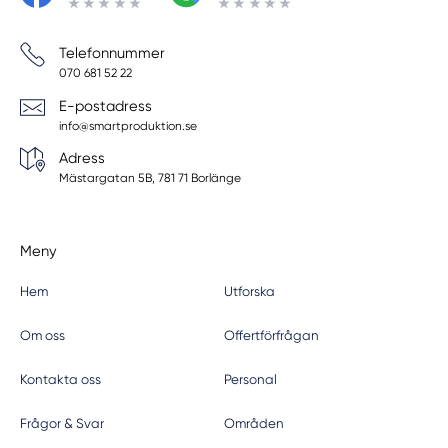
Västerhaninge
Vätö
Telefonnummer
Vaxholm
070 681 52 22
Vendelsö
E-postadress
info@smartproduktion.se
Adress
Mästargatan 5B, 781 71 Borlänge
Meny
Hem
Utforska
Om oss
Offertförfrågan
Kontakta oss
Personal
Frågor & Svar
Områden