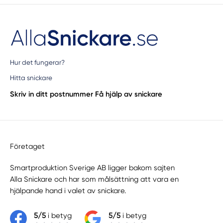
Stockholm
Stockholms län
Stocksund
Stora Vika
Sundbyberg
Hur det fungerar?
Svartsjö
Hitta snickare
Täby
Skriv in ditt postnummer
Få hjälp av snickare
Trångsund
Tullinge
Tumba
Tungelsta
Företaget
Tyresö
Uttran
Smartproduktion Sverige AB ligger bakom sajten
Väddö
Alla Snickare
och har som målsättning att vara en
Vällingby
hjälpande hand i valet av snickare.
Vårby
Värmdö
5/5
i betyg
5/5
i betyg