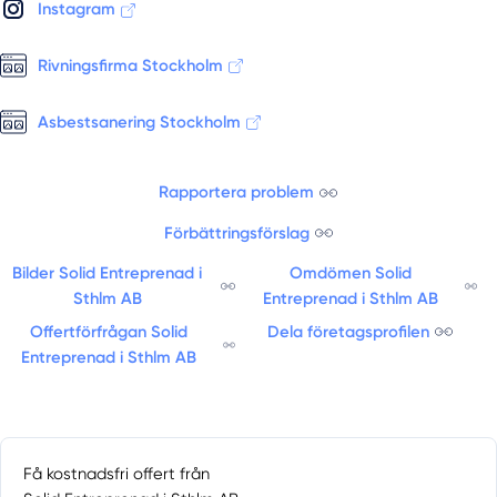
Instagram
Muskö
Nacka
Rivningsfirma Stockholm
Nacka Strand
Norrmalm
Asbestsanering Stockholm
Norrtälje
Norsborg
Nykvarn
Rapportera problem
Nynäshamn
Förbättringsförslag
Ösmo
Bilder Solid Entreprenad i
Omdömen Solid
Österåker
Sthlm AB
Entreprenad i Sthlm AB
Östermalm
Offertförfrågan Solid
Dela företagsprofilen
Östermalmsgatan
Entreprenad i Sthlm AB
Österskär
Riala
Rimbo
Rönninge
Få kostnadsfri offert från
Saltsjöbaden