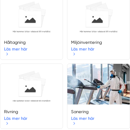
Drottningholm
Edsbro
Ekerö
Enebyberg
Enhörna
Enskede
Håltagning
Miljöinventering
Enskededalen
Läs mer här
Läs mer här
Färentuna
Farsta
Furusund
Grödinge
Gustavsberg
Hägersten
Hallstavik
Handen
Rivning
Sanering
Haninge
Läs mer här
Läs mer här
Hässelby