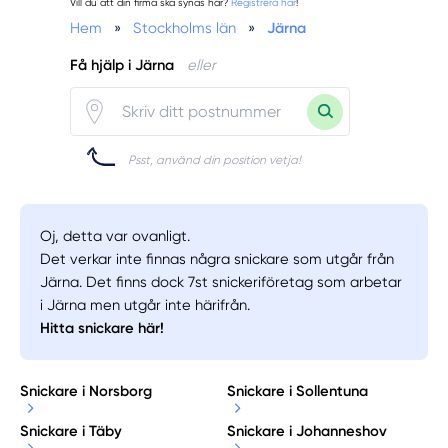
Vill du att din firma ska synas här?
Registrera här
!
Hem
»
Stockholms län
»
Järna
Få hjälp i Järna
eller
Psst, använd din position vetja!
Oj, detta var ovanligt.
Det verkar inte finnas några snickare som utgår från
Järna. Det finns dock 7st snickeriföretag som arbetar
i Järna men utgår inte härifrån.
Hitta snickare här!
Snickare i Norsborg
Snickare i Sollentuna
Snickare i Täby
Snickare i Johanneshov