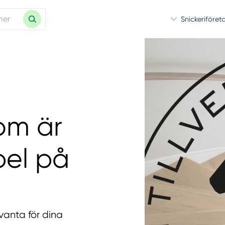
Snickeriföret
om är
el på
vanta för dina