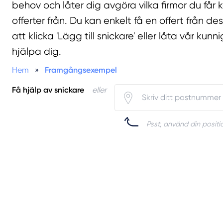
behov och låter dig avgöra vilka firmor du får 
offerter från. Du kan enkelt få en offert från d
att klicka 'Lägg till snickare' eller låta vår kun
hjälpa dig.
Hem
»
Framgångsexempel
Få hjälp av snickare
eller
Psst, använd din positio