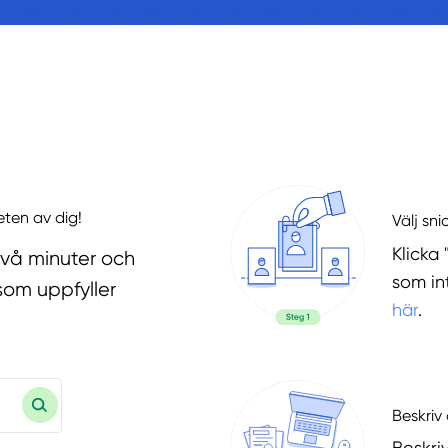
eten av dig!
Välj sni
Klicka 
två minuter och
som in
som uppfyller
här
.
Beskriv 
Beskri