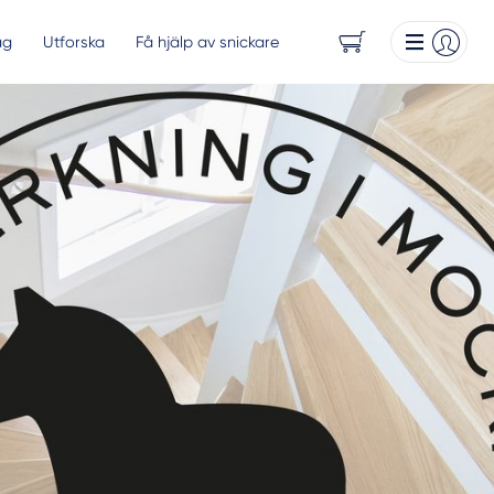
ag
Utforska
Få hjälp av snickare