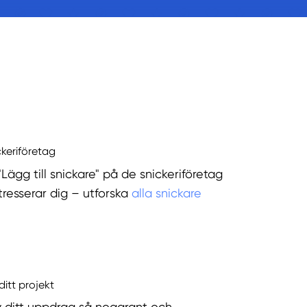
ckeriföretag
"Lägg till snickare" på de snickeriföretag
tresserar dig – utforska
alla snickare
ditt projekt
v ditt uppdrag så noggrant och