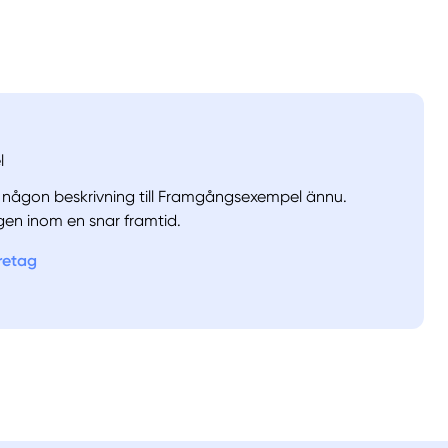
l
va någon beskrivning till Framgångsexempel ännu.
en inom en snar framtid.
öretag
llt
Få hjälp
Välj tillvägagångssätt