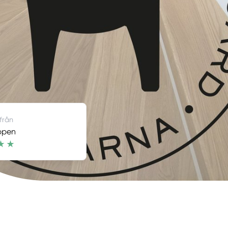
 från
ppen