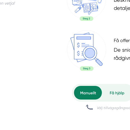
n vetja!
detalje
Få offer
De snic
rådgiv