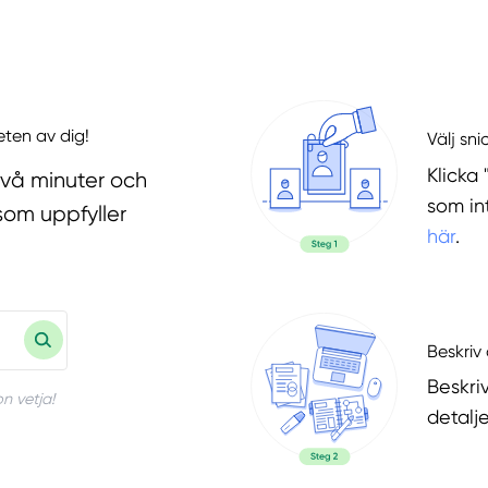
eten av dig!
Välj sni
Klicka 
två minuter och
som in
som uppfyller
här
.
Beskriv 
Beskri
n vetja!
detalje