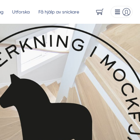
ag
Utforska
Få hjälp av snickare