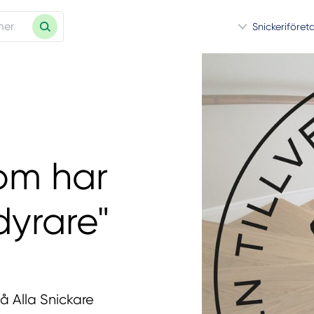
Snickeriföret
som har
dyrare"
på Alla Snickare