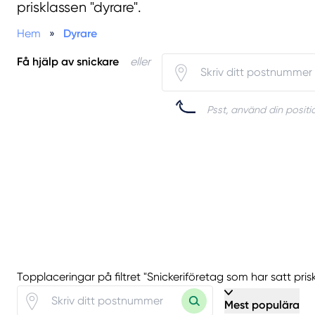
prisklassen "dyrare".
Hem
»
Dyrare
Få hjälp av snickare
eller
Psst, använd din positio
Topplaceringar på filtret "Snickeriföretag som har satt pris
Mest populära