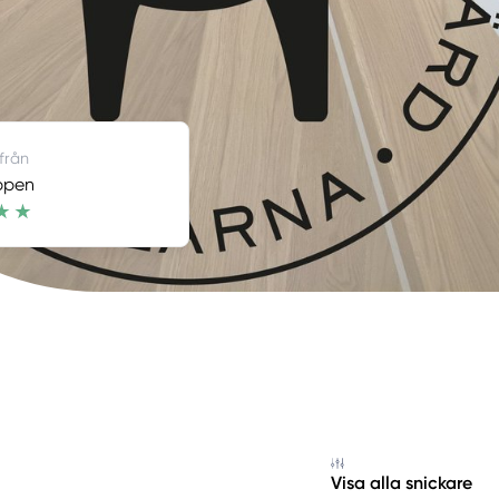
 från
ppen
Visa alla snickare