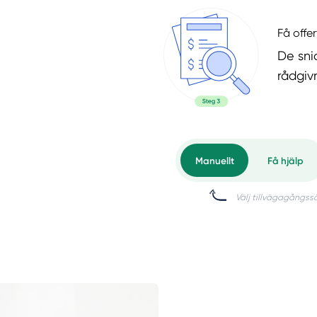
Få offer
De snic
rådgiv