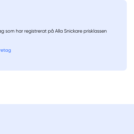
ag som har registrerat på Alla Snickare prisklassen
öretag
llt
Få hjälp
Välj tillvägagångssätt