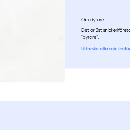
Om dyrare
Det är 3st snickeriföret
"dyrare".
Utforska alla snickerif
Manue