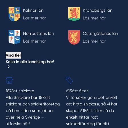
Kalmar län
Kronobergs län
Läs mer här
Läs mer här
Norrbottens län
Östergötlands län
Läs mer här
Läs mer här
Visa fler
Kolla in alla landskap här!
1878st snickare
6156st filter
Alla Snickare har 1878st
Vi försöker göra det enkelt
snickare och snickeriföretag
att hitta snickare, så vi har
på hemsidan som jobbar
skapat 6156st filter så du
över hela Sverige –
enkelt hittar rätt
utforska här!
snickeriföretag för ditt