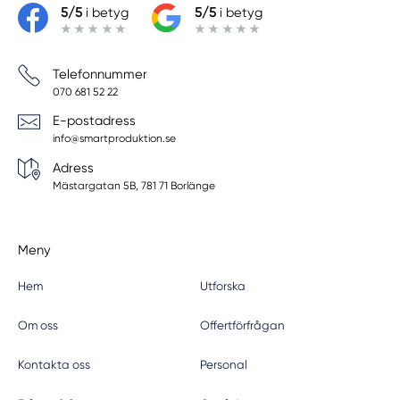
5/5
i betyg
5/5
i betyg
Telefonnummer
070 681 52 22
E-postadress
info@smartproduktion.se
Adress
Mästargatan 5B, 781 71 Borlänge
Meny
Hem
Utforska
Om oss
Offertförfrågan
Kontakta oss
Personal