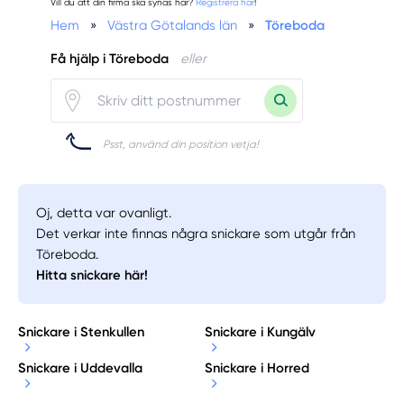
Vill du att din firma ska synas här?
Registrera här
!
Hem
»
Västra Götalands län
»
Töreboda
Få hjälp i Töreboda
eller
Psst, använd din position vetja!
Oj, detta var ovanligt.
Det verkar inte finnas några snickare som utgår från
Töreboda.
Hitta snickare här!
Snickare i Stenkullen
Snickare i Kungälv
Snickare i Uddevalla
Snickare i Horred