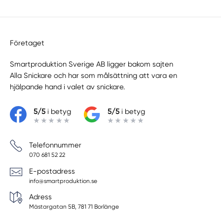
Företaget
Smartproduktion Sverige AB ligger bakom sajten
Alla Snickare
och har som målsättning att vara en
hjälpande hand i valet av snickare.
5/5
i betyg
5/5
i betyg
Telefonnummer
070 681 52 22
E-postadress
info@smartproduktion.se
Adress
Mästargatan 5B, 781 71 Borlänge