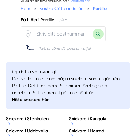
Vill du att din firma ska synas här?
Registrera här
!
Hem
»
Västra Götalands län
»
Partille
Få hjälp i Partille
eller
Psst, använd din position vetja!
Oj, detta var ovanligt.
Det verkar inte finnas några snickare som utgår från
Partille. Det finns dock 3st snickeriföretag som
arbetar i Partille men utgår inte härifrån.
Hitta snickare här!
Snickare i Stenkullen
Snickare i Kungälv
Snickare i Uddevalla
Snickare i Horred