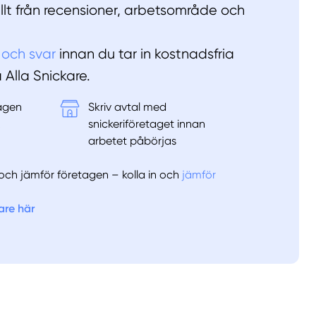
allt från recensioner, arbetsområde och
 och svar
innan du tar in kostnadsfria
å Alla Snickare.
tagen
Skriv avtal med
&
snickeriföretaget innan
arbetet påbörjas
er och jämför företagen – kolla in och
jämför
are här