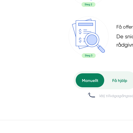
Få offer
De snic
rådgiv