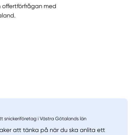
 offertförfrågan med
aland.
llt
Få hjälp
Välj tillvägagångssätt
tt snickeriföretag i Västra Götalands län
ker att tänka på när du ska anlita ett