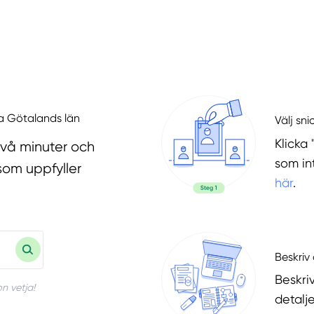
tra Götalands län
Välj sni
Klicka 
två minuter och
som in
som uppfyller
här
.
Beskriv 
Beskri
n vetja!
detalje