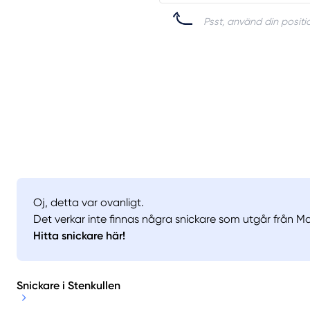
Psst, använd din positio
Oj, detta var ovanligt.
Det verkar inte finnas några snickare som utgår från Ma
Hitta snickare här!
Snickare i Stenkullen