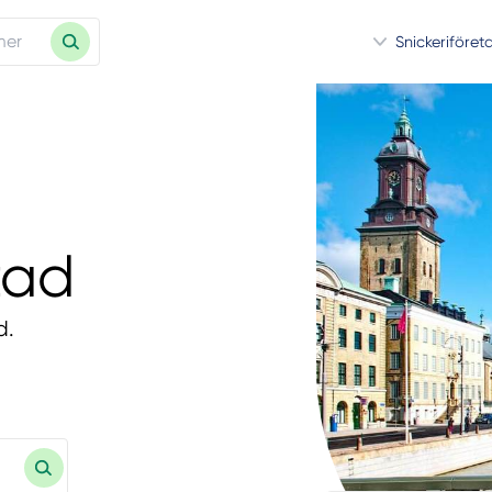
Snickeriföret
tad
d.