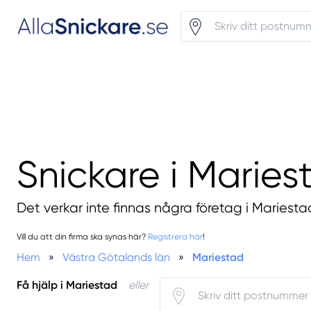
Snickare i Maries
Det verkar inte finnas några företag i Mariesta
Vill du att din firma ska synas här?
Registrera här
!
Hem
»
Västra Götalands län
»
Mariestad
Få hjälp i Mariestad
eller