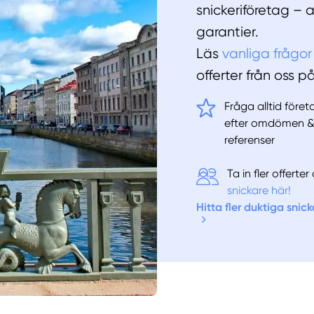
snickeriföretag – 
garantier.
Läs
vanliga frågor
offerter från oss p
Fråga alltid före
efter omdömen 
referenser
Ta in fler offert
snickare här!
Hitta fler duktiga snick