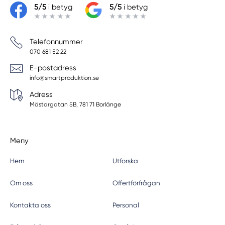
5/5
i betyg
5/5
i betyg
Telefonnummer
070 681 52 22
E-postadress
info@smartproduktion.se
Adress
Mästargatan 5B, 781 71 Borlänge
Meny
Hem
Utforska
Om oss
Offertförfrågan
Kontakta oss
Personal