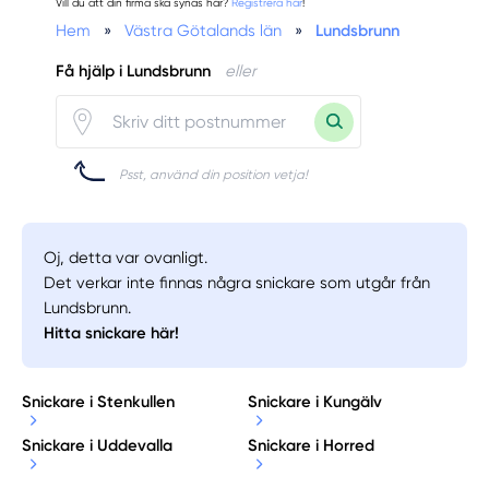
Vill du att din firma ska synas här?
Registrera här
!
Hem
»
Västra Götalands län
»
Lundsbrunn
Få hjälp i Lundsbrunn
eller
Psst, använd din position vetja!
Oj, detta var ovanligt.
Det verkar inte finnas några snickare som utgår från
Lundsbrunn.
Hitta snickare här!
Snickare i Stenkullen
Snickare i Kungälv
Snickare i Uddevalla
Snickare i Horred