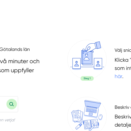
a Götalands län
Välj sni
Klicka 
två minuter och
som in
som uppfyller
här
.
Beskriv 
Beskri
n vetja!
detalje