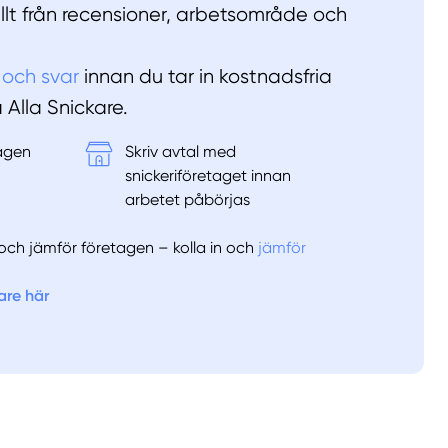
allt från recensioner, arbetsområde och
 och svar
innan du tar in kostnadsfria
å Alla Snickare.
tagen
Skriv avtal med
&
snickeriföretaget innan
arbetet påbörjas
er och jämför företagen – kolla in och
jämför
are här