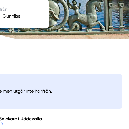
 från
 i Gunnilse
e men utgår inte härifrån.
Snickare i Uddevalla