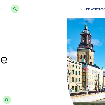
Snickeriföret
se