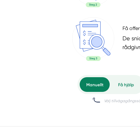
Få offer
De snic
rådgiv