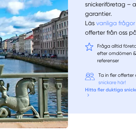
snickeriföretag – 
garantier.
Läs
vanliga frågor
offerter från oss p
Fråga alltid före
efter omdömen 
referenser
Ta in fler offert
snickare här!
Hitta fler duktiga snick