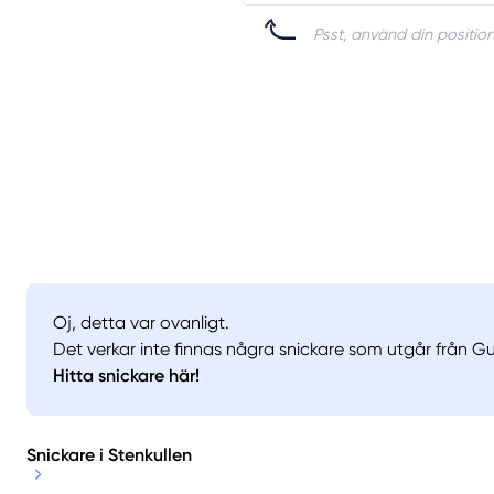
Psst, använd din position
Oj, detta var ovanligt.
Det verkar inte finnas några snickare som utgår från Gun
Hitta snickare här!
Snickare i Stenkullen