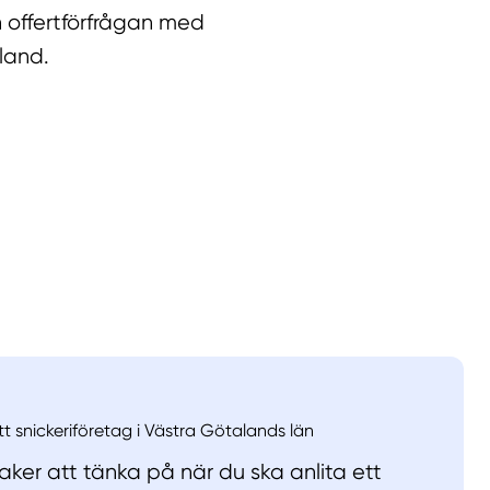
 offertförfrågan med
land.
llt
Få hjälp
Välj tillvägagångssätt
tt snickeriföretag i Västra Götalands län
ker att tänka på när du ska anlita ett