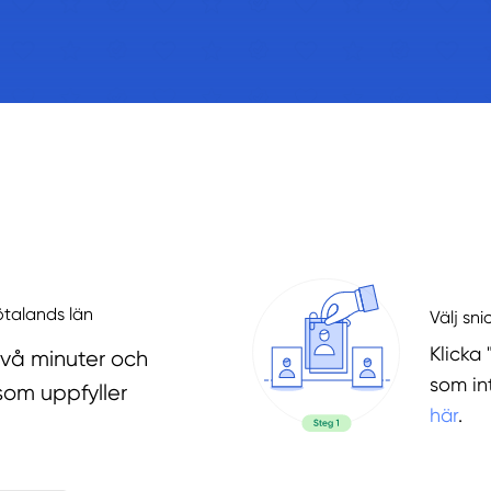
Götalands län
Välj sni
Klicka 
två minuter och
som in
som uppfyller
här
.