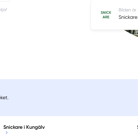
tja!
Bilden är
Snickare 
ket.
Snickare i Kungälv