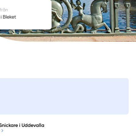
 från
i Bleket
Snickare i Uddevalla