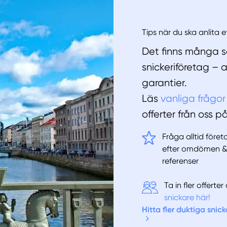
Tips när du ska anlita e
Det finns många sa
snickeriföretag – 
garantier.
Läs
vanliga frågor
offerter från oss p
Fråga alltid före
efter omdömen 
referenser
Ta in fler offert
snickare här!
Hitta fler duktiga snick