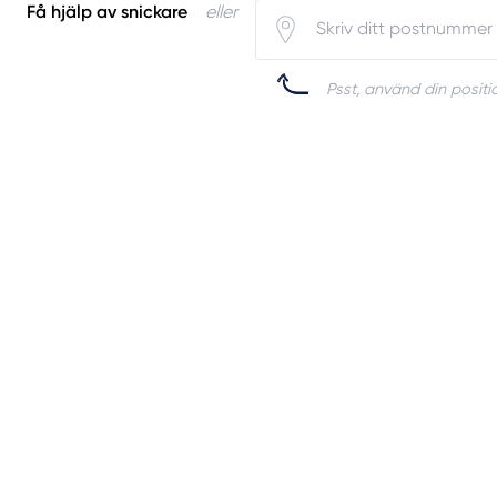
Få hjälp av snickare
eller
Psst, använd din positio