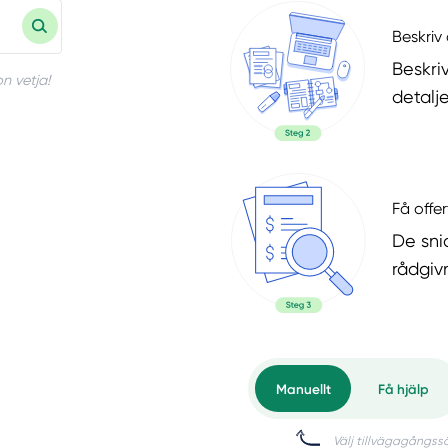
Beskriv 
Beskri
n vetja!
detalje
Få offer
De snic
rådgiv