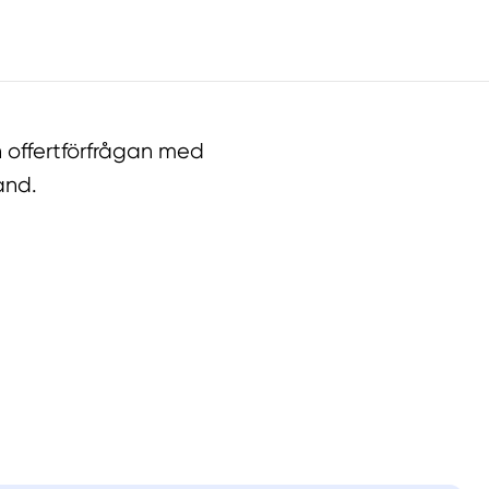
 offertförfrågan med
and.
llt
Få hjälp
Välj tillvägagångssätt