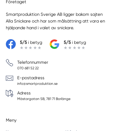
Företaget
Smartproduktion Sverige AB ligger bakom sajten
Alla Snickare
och har som målsättning att vara en
hjälpande hand i valet av snickare.
5/5
i betyg
5/5
i betyg
Telefonnummer
070 681 52 22
E-postadress
info@smartproduktion.se
Adress
Mästargatan 5B, 781 71 Borlänge
Meny