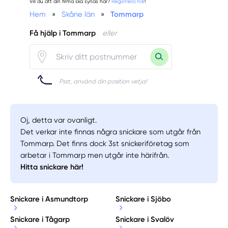
Vill du att din firma ska synas här?
Registrera här
!
Hem
»
Skåne län
»
Tommarp
Få hjälp i Tommarp
eller
Psst, använd din position vetja!
Oj, detta var ovanligt.
Det verkar inte finnas några snickare som utgår från
Tommarp. Det finns dock 3st snickeriföretag som
arbetar i Tommarp men utgår inte härifrån.
Hitta snickare här!
Snickare i Asmundtorp
Snickare i Sjöbo
Snickare i Tågarp
Snickare i Svalöv