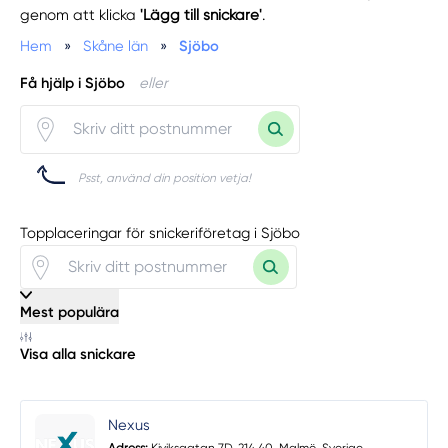
genom att klicka
'Lägg till snickare'
.
Hem
»
Skåne län
»
Sjöbo
Få hjälp i Sjöbo
eller
Psst, använd din position vetja!
Topplaceringar för snickeriföretag i Sjöbo
Mest populära
Visa alla snickare
Nexus