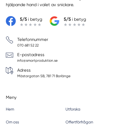
hjälpande hand i valet av snickare.
5/5
i betyg
5/5
i betyg
Telefonnummer
070 681 52 22
E-postadress
info@smartproduktion.se
Adress
Mästargatan 5B, 781 71 Borlänge
Meny
Hem
Utforska
Om oss
Offertförfrågan