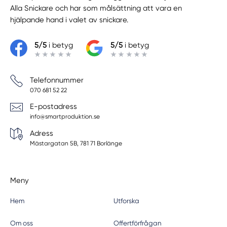
Alla Snickare
och har som målsättning att vara en
hjälpande hand i valet av snickare.
5/5
i betyg
5/5
i betyg
Telefonnummer
070 681 52 22
E-postadress
info@smartproduktion.se
Adress
Mästargatan 5B, 781 71 Borlänge
Meny
Hem
Utforska
Om oss
Offertförfrågan