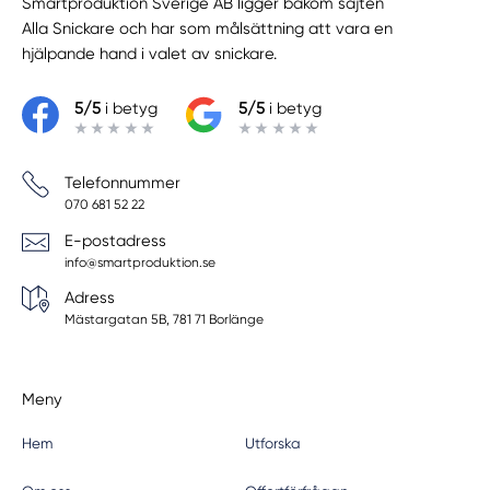
Smartproduktion Sverige AB ligger bakom sajten
Alla Snickare
och har som målsättning att vara en
hjälpande hand i valet av snickare.
5/5
i betyg
5/5
i betyg
Telefonnummer
070 681 52 22
E-postadress
info@smartproduktion.se
Adress
Mästargatan 5B, 781 71 Borlänge
Meny
Hem
Utforska