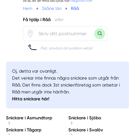
Vill du att din firma ska synas här?
Registrera här
!
Hem
»
Skåne län
»
Råå
Få hjälp i Råå
eller
Psst, använd din position vetja!
Oj, detta var ovanligt.
Det verkar inte finnas några snickare som utgår från
Råå. Det finns dock 3st snickeriföretag som arbetar i
Råå men utgår inte härifrån.
Hitta snickare här!
Snickare i Asmundtorp
Snickare i Sjöbo
Snickare i Tågarp
Snickare i Svalöv