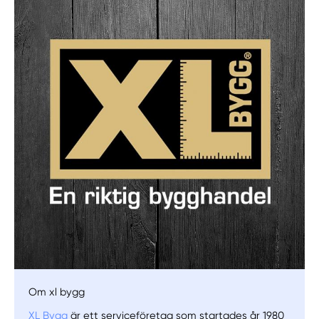
Manuellt
Få hjälp
Välj tillvägagångssätt
Om xl bygg
XL Bygg
är ett serviceföretag som startades år 1980