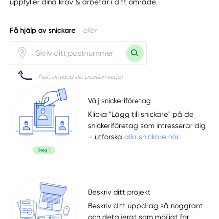
uppfyller dina krav & arbetar i ditt område.
Få hjälp av snickare
eller
Psst, använd din position vetja!
Välj snickeriföretag
Klicka "Lägg till snickare" på de
snickeriföretag som intresserar dig
– utforska
alla snickare här
.
Beskriv ditt projekt
Beskriv ditt uppdrag så noggrant
och detaljerat som möjligt för