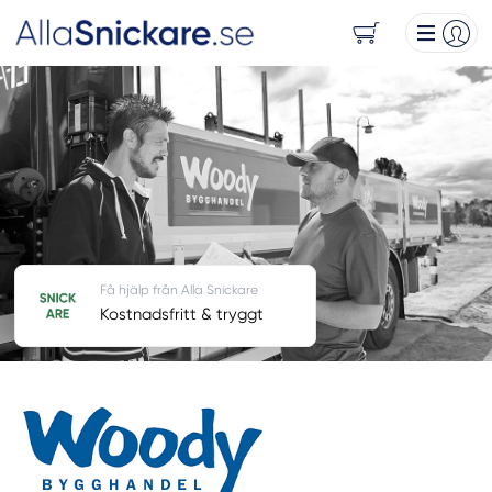
Få hjälp från Alla Snickare
Kostnadsfritt & tryggt