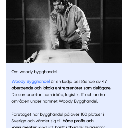
Om woody bygghandel
Woody Bygghandel
är en kedja bestående av
47
Manuellt
Få hjälp
oberoende och lokala entreprenörer som delägare.
De samarbetar inom inköp, logistik, IT och andra
områden under namnet Woody Bygghandel.
Välj tillvägagångssätt
Företaget har bygghandel på över 100 platser i
Sverige och vänder sig till
både proffs och
konsumenter
med ett
brett utbud av byggvaror.