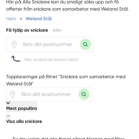
Här på Alla Snickare kan du smidigt söka upp och få
offerter från snickare som samarbetar med Weland Stål.
Hem
»
Weland Stål
Få hjälp av snickare
eller
Psst, använd din position vetja!
Topplaceringar på filtret "Snickare som samarbetar med
Weland Stål"
Mest populära
Visa alla snickare
Tyvärr verkar det inte finnas något företag med filter