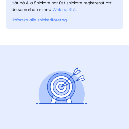
Här på Alla Snickare har 0st snickare registrerat att
de samarbetar med
Weland Stål
.
Utforska alla snickeriföretag
Manuellt
Få hjälp
Välj tillvägagångssätt