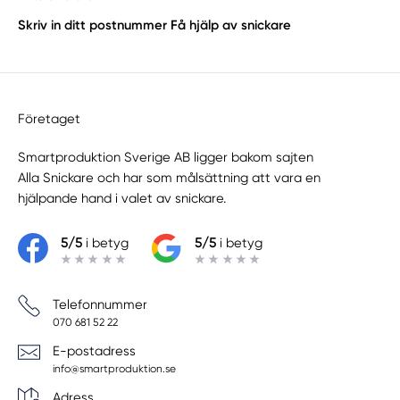
Skriv in ditt postnummer
Få hjälp av snickare
Företaget
Smartproduktion Sverige AB ligger bakom sajten
Alla Snickare
och har som målsättning att vara en
hjälpande hand i valet av snickare.
5/5
i betyg
5/5
i betyg
Telefonnummer
070 681 52 22
E-postadress
info@smartproduktion.se
Adress