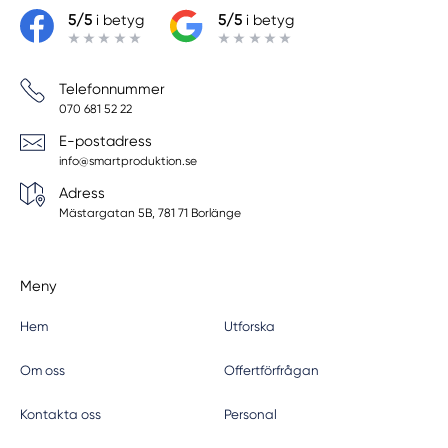
5/5
i betyg
5/5
i betyg
Telefonnummer
070 681 52 22
E-postadress
info@smartproduktion.se
Adress
Mästargatan 5B, 781 71 Borlänge
Meny
Hem
Utforska
Om oss
Offertförfrågan
Kontakta oss
Personal