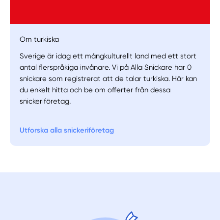
Manuellt
Få hjälp
Om turkiska
Sverige är idag ett mångkulturellt land med ett stort
Välj tillvägagångssätt
antal flerspråkiga invånare. Vi på Alla Snickare har 0
snickare som registrerat att de talar turkiska. Här kan
du enkelt hitta och be om offerter från dessa
snickeriföretag.
Utforska alla snickeriföretag