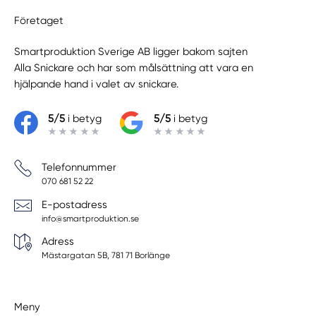
Företaget
Smartproduktion Sverige AB ligger bakom sajten
Alla Snickare
och har som målsättning att vara en
hjälpande hand i valet av snickare.
5/5
i betyg
5/5
i betyg
Telefonnummer
070 681 52 22
E-postadress
info@smartproduktion.se
Adress
Mästargatan 5B, 781 71 Borlänge
Meny