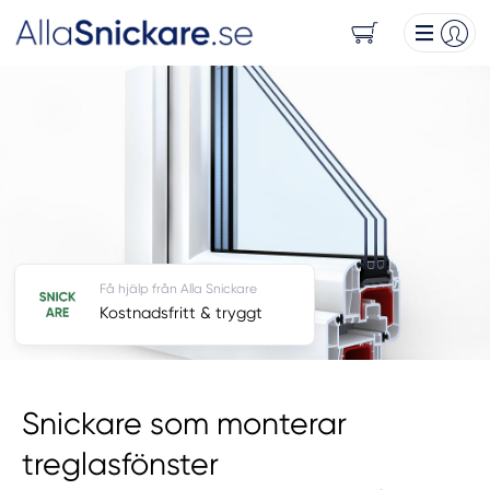
Få hjälp från Alla Snickare
Kostnadsfritt & tryggt
Snickare som monterar
treglasfönster