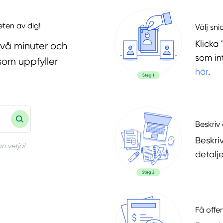
eten av dig!
Välj sni
Klicka 
två minuter och
som in
som uppfyller
här
.
Beskriv 
Beskri
n vetja!
detalje
Få offer