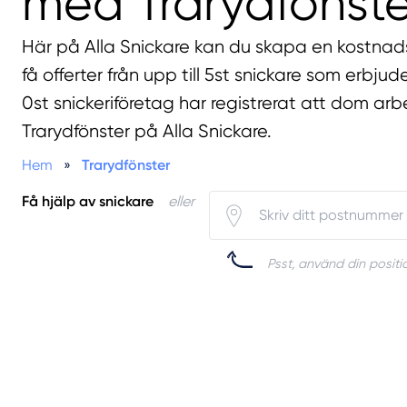
med Trarydfönste
Här på Alla Snickare kan du skapa en kostnads
få offerter från upp till 5st snickare som erbjud
0st snickeriföretag har registrerat att dom ar
Trarydfönster på Alla Snickare.
Hem
»
Trarydfönster
Få hjälp av snickare
eller
Psst, använd din positio