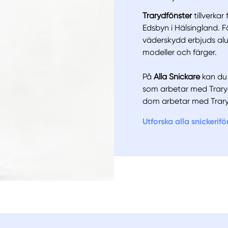
Trarydfönster
tillverka
Edsbyn i Hälsingland. Fö
väderskydd erbjuds a
modeller och färger.
Manue
På
Alla Snickare
kan du k
som arbetar med Trary
dom arbetar med Trar
Utforska alla snickerif