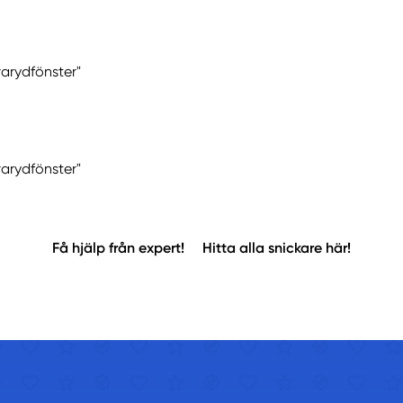
rarydfönster"
rarydfönster"
Få hjälp från expert!
Hitta alla snickare här!