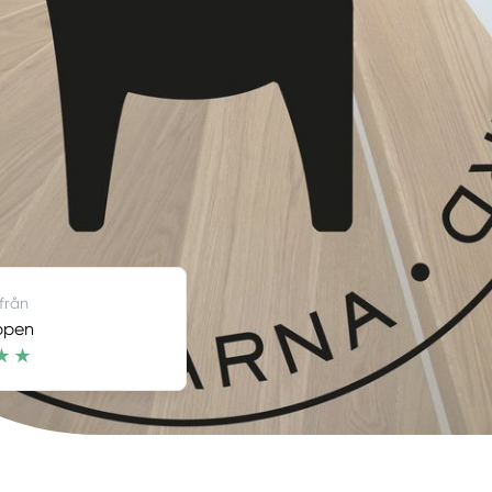
 från
ppen