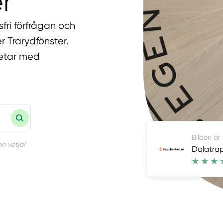
r
fri förfrågan och
er Trarydfönster.
betar med
Bilden är
n vetja!
Dalatra