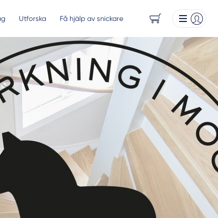
ag
Utforska
Få hjälp av snickare