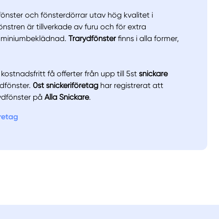
r fönster och fönsterdörrar utav hög kvalitet i
nstren är tillverkade av furu och för extra
luminiumbeklädnad.
Trarydfönster
finns i alla former,
llt
Få hjälp
ostnadsfritt få offerter från upp till 5st
snickare
dfönster.
0st snickeriföretag
har registrerat att
Välj tillvägagångssätt
ydfönster på
Alla Snickare
.
öretag