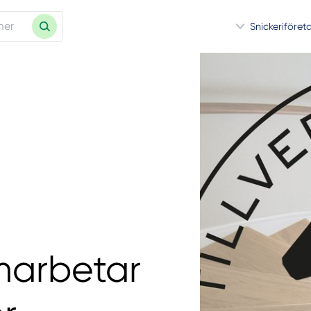
Snickeriföret
marbetar