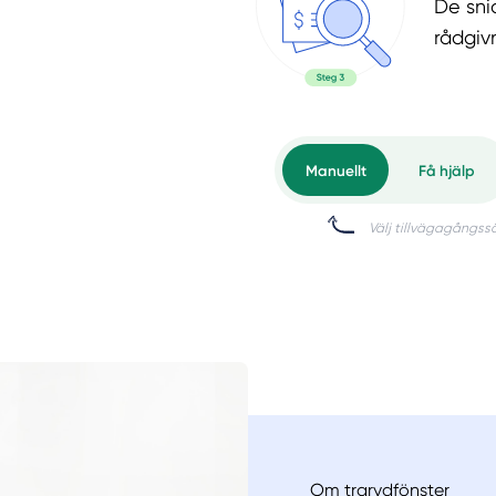
De snic
rådgiv
Om trarydfönster