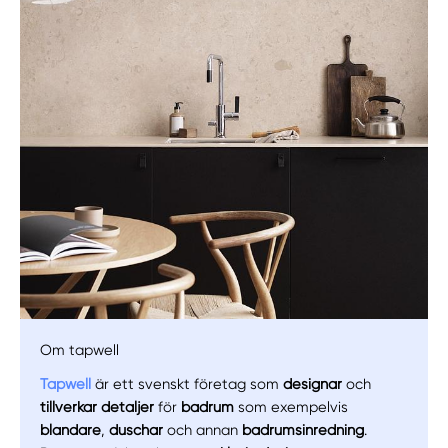
Manuellt
Få hjälp
Välj tillvägagångssätt
Om tapwell
Tapwell
är ett svenskt företag som
designar
och
tillverkar detaljer
för
badrum
som exempelvis
blandare
,
duschar
och annan
badrumsinredning
.