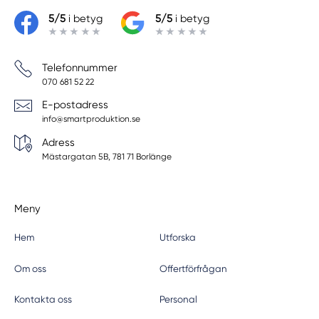
5/5
i betyg
5/5
i betyg
Telefonnummer
070 681 52 22
E-postadress
info@smartproduktion.se
Adress
Mästargatan 5B, 781 71 Borlänge
Meny
Hem
Utforska
Om oss
Offertförfrågan
Kontakta oss
Personal