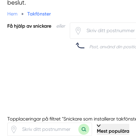
beslut.
Hem
»
Takfönster
Få hjälp av snickare
eller
Psst, använd din positio
Topplaceringar på filtret "Snickare som installerar takfönst
Mest populära