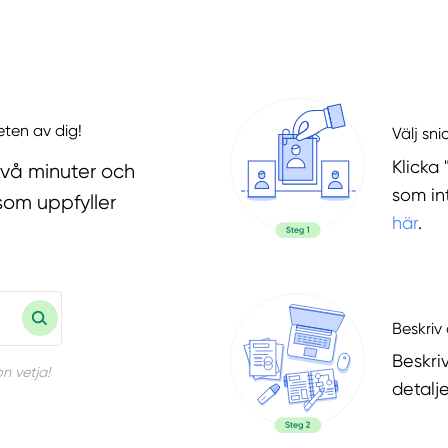
eten av dig!
Välj sni
Klicka 
två minuter och
som in
som uppfyller
här
.
Beskriv 
Beskri
n vetja!
detalje