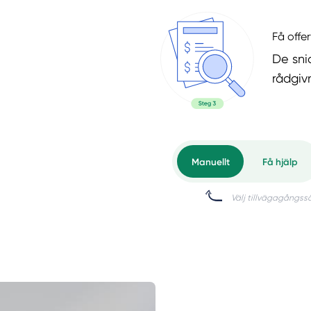
Få offer
De snic
rådgiv