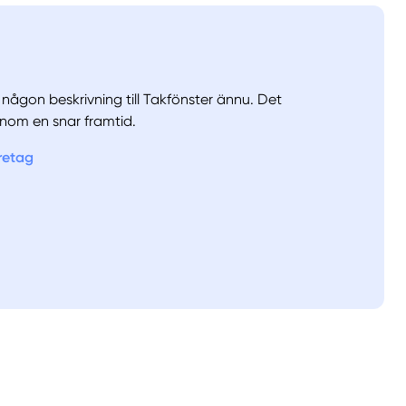
a någon beskrivning till Takfönster ännu. Det
nom en snar framtid.
öretag
llt
Få hjälp
Välj tillvägagångssätt