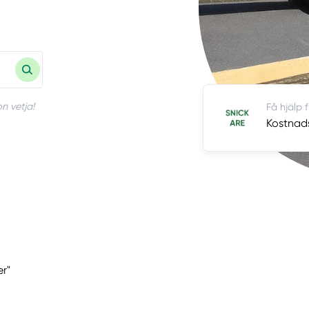
n vetja!
Få hjälp 
Kostnads
er"