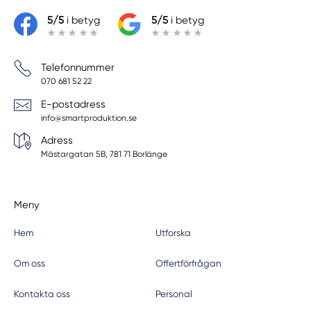
5/5
i betyg
5/5
i betyg
Telefonnummer
070 681 52 22
E-postadress
info@smartproduktion.se
Adress
Mästargatan 5B, 781 71 Borlänge
Meny
Hem
Utforska
Om oss
Offertförfrågan
Kontakta oss
Personal