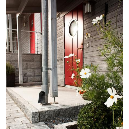
Manuellt
Få hjälp
Välj tillvägagångssätt