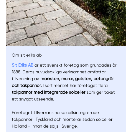
Om s:t eriks ab
S:t Eriks AB
är ett svenskt företag som grundades år
1888. Deras huvudsakliga verksamhet omfattar
tillverkning av
marksten, murar, gatsten, betongrör
och takpannor.
I sortimentet har företaget flera
takpannor med integrerade solceller
som ger taket
ett snyggt utseende.
Företaget tillverkar sina solcellsintegrerade
takpannor i Tyskland och monterar sedan solceller i
Holland - innan de säljs i Sverige.