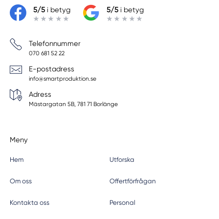
5/5
i betyg
5/5
i betyg
Telefonnummer
070 681 52 22
E-postadress
info@smartproduktion.se
Adress
Mästargatan 5B, 781 71 Borlänge
Meny
Hem
Utforska
Om oss
Offertförfrågan
Kontakta oss
Personal