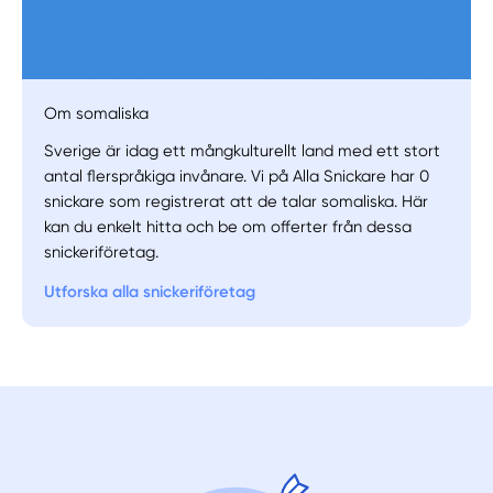
Manuellt
Få hjälp
Om somaliska
Sverige är idag ett mångkulturellt land med ett stort
Välj tillvägagångssätt
antal flerspråkiga invånare. Vi på Alla Snickare har 0
snickare som registrerat att de talar somaliska. Här
kan du enkelt hitta och be om offerter från dessa
snickeriföretag.
Utforska alla snickeriföretag