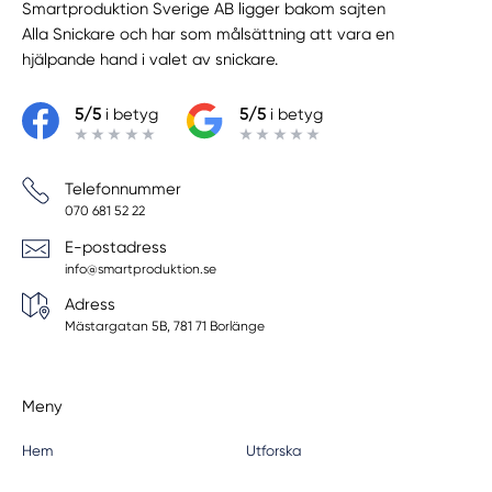
Smartproduktion Sverige AB ligger bakom sajten
Alla Snickare
och har som målsättning att vara en
hjälpande hand i valet av snickare.
5/5
i betyg
5/5
i betyg
Telefonnummer
070 681 52 22
E-postadress
info@smartproduktion.se
Adress
Mästargatan 5B, 781 71 Borlänge
Meny
Hem
Utforska